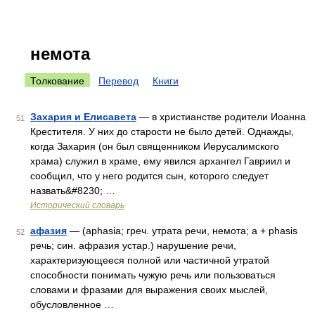
немота
Толкование
Перевод
Книги
Захария и Елисавета
— в христианстве родители Иоанна
51
Крестителя. У них до старости не было детей. Однажды,
когда Захария (он был священником Иерусалимского
храма) служил в храме, ему явился архангел Гавриил и
сообщил, что у него родится сын, которого следует
назвать&#8230; …
Исторический словарь
афазия
— (aphasia; греч. утрата речи, немота; а + phasis
52
речь; син. афразия устар.) нарушение речи,
характеризующееся полной или частичной утратой
способности понимать чужую речь или пользоваться
словами и фразами для выражения своих мыслей,
обусловленное …