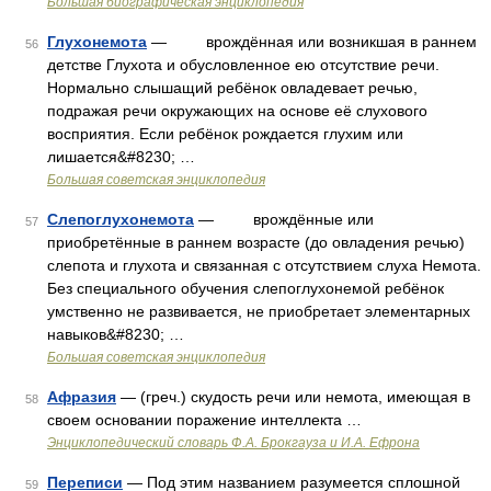
Большая биографическая энциклопедия
Глухонемота
— врождённая или возникшая в раннем
56
детстве Глухота и обусловленное ею отсутствие речи.
Нормально слышащий ребёнок овладевает речью,
подражая речи окружающих на основе её слухового
восприятия. Если ребёнок рождается глухим или
лишается&#8230; …
Большая советская энциклопедия
Слепоглухонемота
— врождённые или
57
приобретённые в раннем возрасте (до овладения речью)
слепота и глухота и связанная с отсутствием слуха Немота.
Без специального обучения слепоглухонемой ребёнок
умственно не развивается, не приобретает элементарных
навыков&#8230; …
Большая советская энциклопедия
Афразия
— (греч.) скудость речи или немота, имеющая в
58
своем основании поражение интеллекта …
Энциклопедический словарь Ф.А. Брокгауза и И.А. Ефрона
Переписи
— Под этим названием разумеется сплошной
59