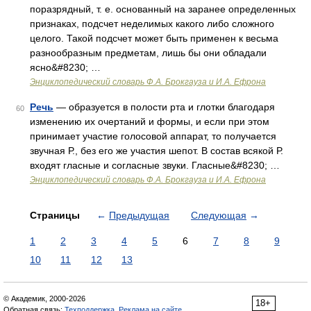
поразрядный, т. е. основанный на заранее определенных
признаках, подсчет неделимых какого либо сложного
целого. Такой подсчет может быть применен к весьма
разнообразным предметам, лишь бы они обладали
ясно&#8230; …
Энциклопедический словарь Ф.А. Брокгауза и И.А. Ефрона
Речь
— образуется в полости рта и глотки благодаря
60
изменению их очертаний и формы, и если при этом
принимает участие голосовой аппарат, то получается
звучная Р., без его же участия шепот. В состав всякой Р.
входят гласные и согласные звуки. Гласные&#8230; …
Энциклопедический словарь Ф.А. Брокгауза и И.А. Ефрона
Страницы
←
Предыдущая
Следующая
→
1
2
3
4
5
6
7
8
9
10
11
12
13
© Академик, 2000-2026
18+
Обратная связь:
Техподдержка
,
Реклама на сайте