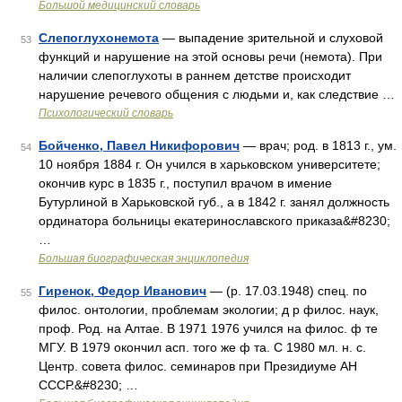
Большой медицинский словарь
Слепоглухонемота
— выпадение зрительной и слуховой
53
функций и нарушение на этой основы речи (немота). При
наличии слепоглухоты в раннем детстве происходит
нарушение речевого общения с людьми и, как следствие …
Психологический словарь
Бойченко, Павел Никифорович
— врач; род. в 1813 г., ум.
54
10 ноября 1884 г. Он учился в харьковском университете;
окончив курс в 1835 г., поступил врачом в имение
Бутурлиной в Харьковской губ., а в 1842 г. занял должность
ординатора больницы екатеринославского приказа&#8230;
…
Большая биографическая энциклопедия
Гиренок, Федор Иванович
— (р. 17.03.1948) спец. по
55
филос. онтологии, проблемам экологии; д р филос. наук,
проф. Род. на Алтае. В 1971 1976 учился на филос. ф те
МГУ. В 1979 окончил асп. того же ф та. С 1980 мл. н. с.
Центр. совета филос. семинаров при Президиуме АН
СССР.&#8230; …